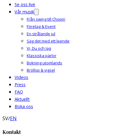
Se oss live
Vår musik
Från swing till Chopin
Företag & Event
En strålande jul
Säg det med ett leende
Vi, Du och Jag
Klassiska pärlor
Bokning utomlands
Bröllop & vigsel
Videos
Press
FAQ
Aktuellt
Boka oss
SV
/
EN
Kontakt