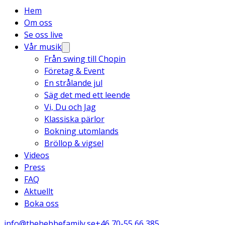
Hem
Om oss
Se oss live
Vår musik
Från swing till Chopin
Företag & Event
En strålande jul
Säg det med ett leende
Vi, Du och Jag
Klassiska pärlor
Bokning utomlands
Bröllop & vigsel
Videos
Press
FAQ
Aktuellt
Boka oss
info@thehebbefamily.se
+46 70-55 66 385