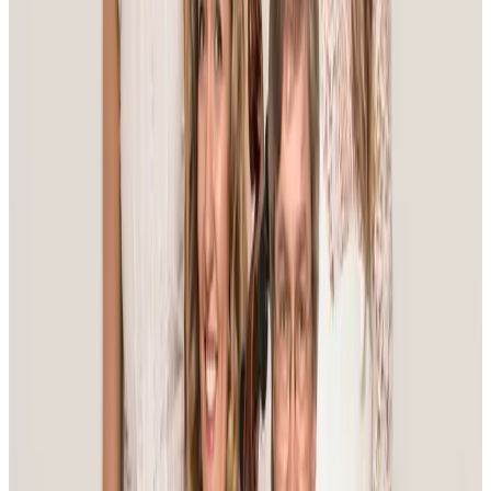
Säg det med ett leende
Repertoaren är fylld av inbjudande och välkända
melodier, med inslag ur 1940-talets underbara
sångskatt.
Läs mer