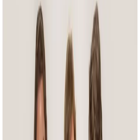
glädjefull swing- och steppdans till klassiska pärlor av
Chopin.
Läs mer