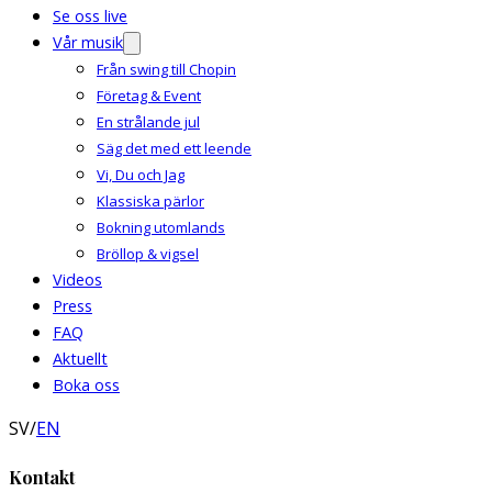
Se oss live
Vår musik
Från swing till Chopin
Företag & Event
En strålande jul
Säg det med ett leende
Vi, Du och Jag
Klassiska pärlor
Bokning utomlands
Bröllop & vigsel
Videos
Press
FAQ
Aktuellt
Boka oss
SV
/
EN
Kontakt