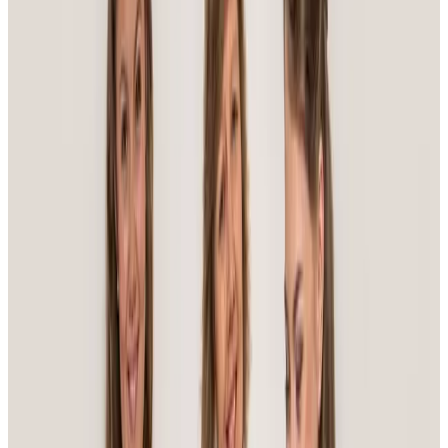
En sprakande show
Företagsevent, konferens eller din privata fest – här är
akten som både engagerar, överraskar och lämnar
ingen gäst oberörd.
Läs mer