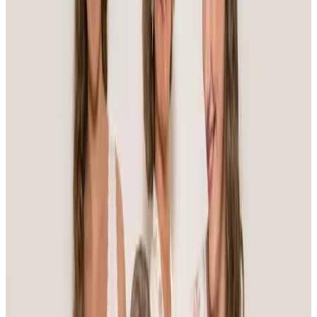
En strålande jul
Upplev en stämningsfull helkväll i julens tecken med
traditionella klassiker – där julstämningen infinner sig
från första ton.