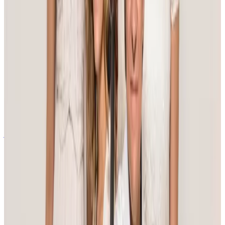
Vi, Du och Jag
En musikalisk barnteaterföreställning som handlar om
känslor och öppnar tankar om vänskap, rädsla och hur
man är en bra kompis.
Läs mer