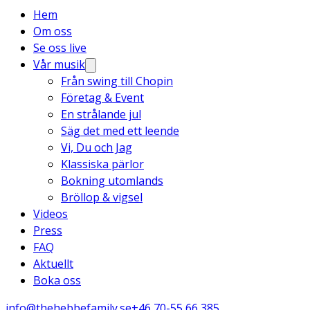
Hem
Om oss
Se oss live
Vår musik
Från swing till Chopin
Företag & Event
En strålande jul
Säg det med ett leende
Vi, Du och Jag
Klassiska pärlor
Bokning utomlands
Bröllop & vigsel
Videos
Press
FAQ
Aktuellt
Boka oss
info@thehebbefamily.se
+46 70-55 66 385