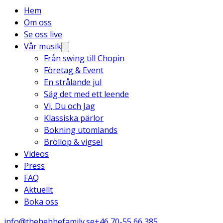
Hem
Om oss
Se oss live
Vår musik
Från swing till Chopin
Företag & Event
En strålande jul
Säg det med ett leende
Vi, Du och Jag
Klassiska pärlor
Bokning utomlands
Bröllop & vigsel
Videos
Press
FAQ
Aktuellt
Boka oss
info@thehebbefamily.se
+46 70-55 66 385