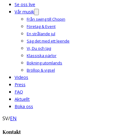
Se oss live
Vår musik
Från swing till Chopin
Företag & Event
En strålande jul
Säg det med ett leende
Vi, Du och Jag
Klassiska pärlor
Bokning utomlands
Bröllop & vigsel
Videos
Press
FAQ
Aktuellt
Boka oss
SV
/
EN
Kontakt