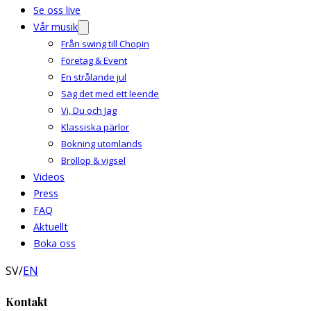
Se oss live
Vår musik
Från swing till Chopin
Företag & Event
En strålande jul
Säg det med ett leende
Vi, Du och Jag
Klassiska pärlor
Bokning utomlands
Bröllop & vigsel
Videos
Press
FAQ
Aktuellt
Boka oss
SV
/
EN
Kontakt