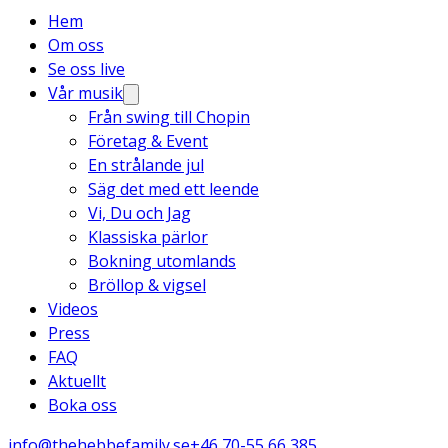
Hem
Om oss
Se oss live
Vår musik
Från swing till Chopin
Företag & Event
En strålande jul
Säg det med ett leende
Vi, Du och Jag
Klassiska pärlor
Bokning utomlands
Bröllop & vigsel
Videos
Press
FAQ
Aktuellt
Boka oss
info@thehebbefamily.se
+46 70-55 66 385