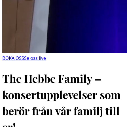
BOKA OSS
Se oss live
The Hebbe Family –
konsertupplevelser som
berör från vår familj till
er!