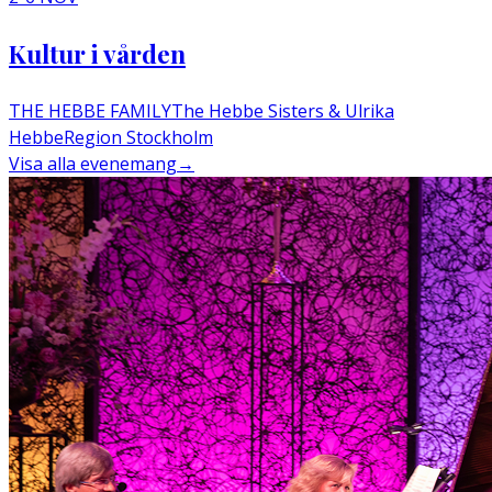
Kultur i vården
THE HEBBE FAMILY
The Hebbe Sisters & Ulrika
Hebbe
Region Stockholm
Visa alla evenemang
→