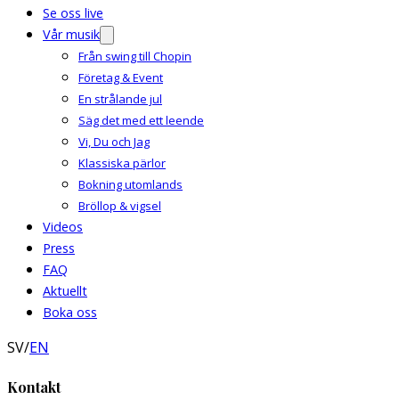
Se oss live
Vår musik
Från swing till Chopin
Företag & Event
En strålande jul
Säg det med ett leende
Vi, Du och Jag
Klassiska pärlor
Bokning utomlands
Bröllop & vigsel
Videos
Press
FAQ
Aktuellt
Boka oss
SV
/
EN
Kontakt