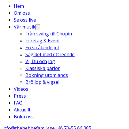
Hem
Om oss
Se oss live
Vår musik
Från swing till Chopin
Företag & Event
En strålande jul
Säg det med ett leende
Vi, Du och Jag
Klassiska pärlor
Bokning utomlands
Bröllop & vigsel
Videos
Press
FAQ
Aktuellt
Boka oss
info@thehebbefamily.se
+46 70-55 66 385