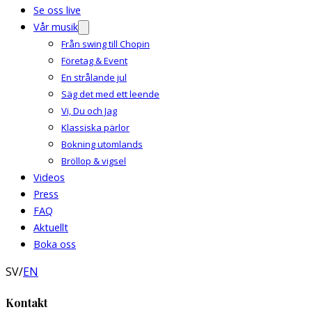
Se oss live
Vår musik
Från swing till Chopin
Företag & Event
En strålande jul
Säg det med ett leende
Vi, Du och Jag
Klassiska pärlor
Bokning utomlands
Bröllop & vigsel
Videos
Press
FAQ
Aktuellt
Boka oss
SV
/
EN
Kontakt