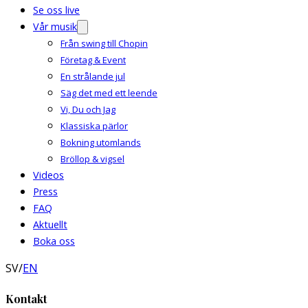
Se oss live
Vår musik
Från swing till Chopin
Företag & Event
En strålande jul
Säg det med ett leende
Vi, Du och Jag
Klassiska pärlor
Bokning utomlands
Bröllop & vigsel
Videos
Press
FAQ
Aktuellt
Boka oss
SV
/
EN
Kontakt