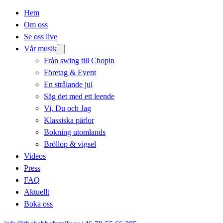
Hem
Om oss
Se oss live
Vår musik
Från swing till Chopin
Företag & Event
En strålande jul
Säg det med ett leende
Vi, Du och Jag
Klassiska pärlor
Bokning utomlands
Bröllop & vigsel
Videos
Press
FAQ
Aktuellt
Boka oss