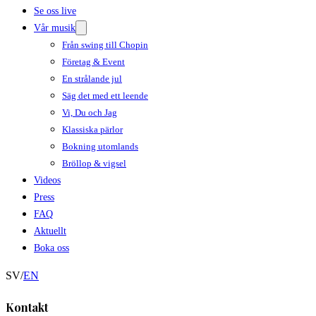
Se oss live
Vår musik
Från swing till Chopin
Företag & Event
En strålande jul
Säg det med ett leende
Vi, Du och Jag
Klassiska pärlor
Bokning utomlands
Bröllop & vigsel
Videos
Press
FAQ
Aktuellt
Boka oss
SV
/
EN
Kontakt