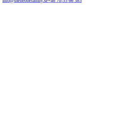
info@thehebbefamily.se
+46 70-55 66 385