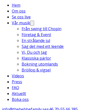
Hem
Om oss
Se oss live
Vår musik
Från swing till Chopin
Företag & Event
En strålande jul
Säg det med ett leende
Vi, Du och Jag
Klassiska pärlor
Bokning utomlands
Bröllop & vigsel
Videos
Press
FAQ
Aktuellt
Boka oss
info@thehebbefamily.se
+46 70-55 66 385