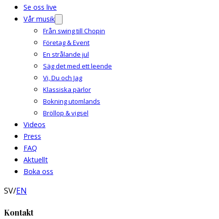
Se oss live
Vår musik
Från swing till Chopin
Företag & Event
En strålande jul
Säg det med ett leende
Vi, Du och Jag
Klassiska pärlor
Bokning utomlands
Bröllop & vigsel
Videos
Press
FAQ
Aktuellt
Boka oss
SV
/
EN
Kontakt