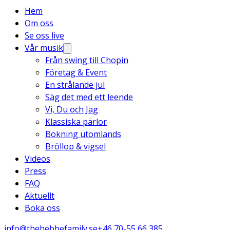
Hem
Om oss
Se oss live
Vår musik
Från swing till Chopin
Företag & Event
En strålande jul
Säg det med ett leende
Vi, Du och Jag
Klassiska pärlor
Bokning utomlands
Bröllop & vigsel
Videos
Press
FAQ
Aktuellt
Boka oss
info@thehebbefamily.se
+46 70-55 66 385