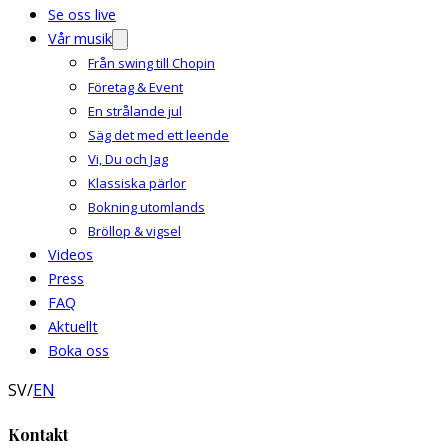
Se oss live
Vår musik
Från swing till Chopin
Företag & Event
En strålande jul
Säg det med ett leende
Vi, Du och Jag
Klassiska pärlor
Bokning utomlands
Bröllop & vigsel
Videos
Press
FAQ
Aktuellt
Boka oss
SV
/
EN
Kontakt