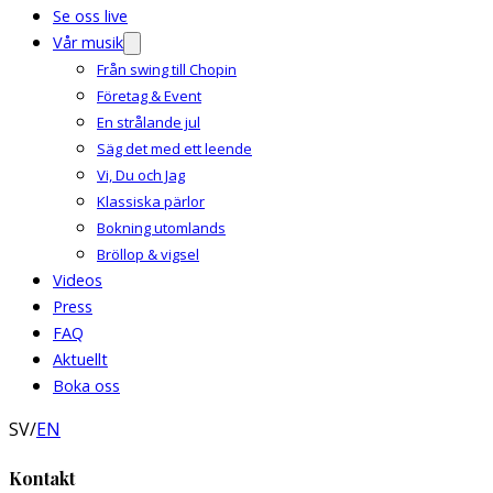
Se oss live
Vår musik
Från swing till Chopin
Företag & Event
En strålande jul
Säg det med ett leende
Vi, Du och Jag
Klassiska pärlor
Bokning utomlands
Bröllop & vigsel
Videos
Press
FAQ
Aktuellt
Boka oss
SV
/
EN
Kontakt