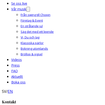
Se oss live
Vår musik
Från swing till Chopin
Företag & Event
En strålande jul
Säg det med ett leende
Vi, Du och Jag
Klassiska pärlor
Bokning utomlands
Bröllop & vigsel
Videos
Press
FAQ
Aktuellt
Boka oss
SV
/
EN
Kontakt