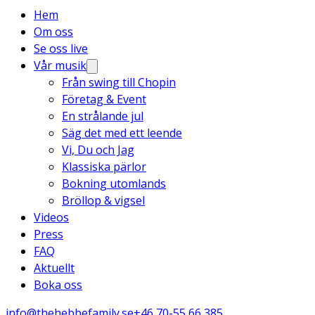
Hem
Om oss
Se oss live
Vår musik
Från swing till Chopin
Företag & Event
En strålande jul
Säg det med ett leende
Vi, Du och Jag
Klassiska pärlor
Bokning utomlands
Bröllop & vigsel
Videos
Press
FAQ
Aktuellt
Boka oss
info@thehebbefamily.se
+46 70-55 66 385