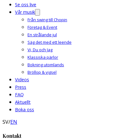
Se oss live
Vår musik
Från swing till Chopin
Företag & Event
En strålande jul
Säg det med ett leende
Vi, Du och Jag
Klassiska pärlor
Bokning utomlands
Bröllop & vigsel
Videos
Press
FAQ
Aktuellt
Boka oss
SV
/
EN
Kontakt