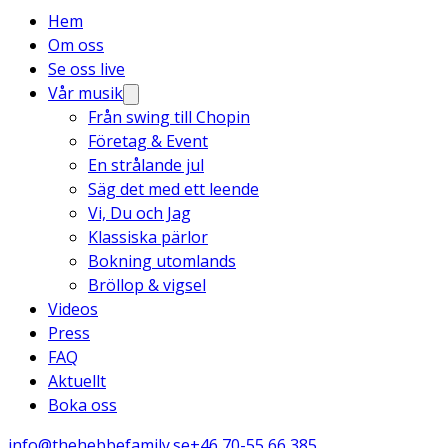
Hem
Om oss
Se oss live
Vår musik
Från swing till Chopin
Företag & Event
En strålande jul
Säg det med ett leende
Vi, Du och Jag
Klassiska pärlor
Bokning utomlands
Bröllop & vigsel
Videos
Press
FAQ
Aktuellt
Boka oss
info@thehebbefamily.se
+46 70-55 66 385