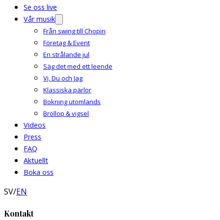
Se oss live
Vår musik
Från swing till Chopin
Företag & Event
En strålande jul
Säg det med ett leende
Vi, Du och Jag
Klassiska pärlor
Bokning utomlands
Bröllop & vigsel
Videos
Press
FAQ
Aktuellt
Boka oss
SV
/
EN
Kontakt