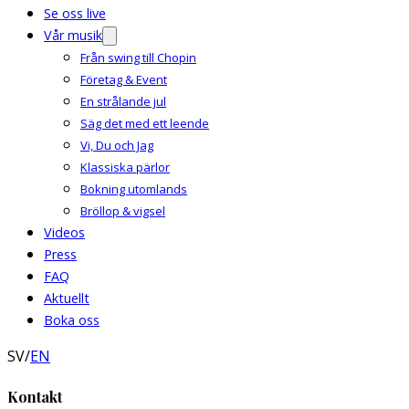
Se oss live
Vår musik
Från swing till Chopin
Företag & Event
En strålande jul
Säg det med ett leende
Vi, Du och Jag
Klassiska pärlor
Bokning utomlands
Bröllop & vigsel
Videos
Press
FAQ
Aktuellt
Boka oss
SV
/
EN
Kontakt