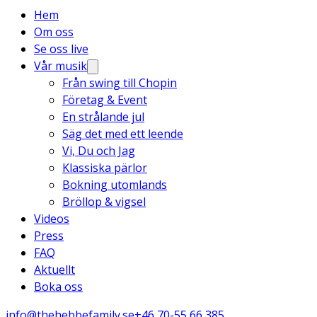
Hem
Om oss
Se oss live
Vår musik
Från swing till Chopin
Företag & Event
En strålande jul
Säg det med ett leende
Vi, Du och Jag
Klassiska pärlor
Bokning utomlands
Bröllop & vigsel
Videos
Press
FAQ
Aktuellt
Boka oss
info@thehebbefamily.se
+46 70-55 66 385