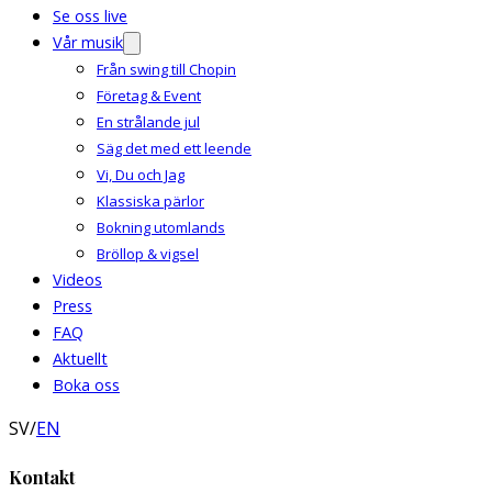
Se oss live
Vår musik
Från swing till Chopin
Företag & Event
En strålande jul
Säg det med ett leende
Vi, Du och Jag
Klassiska pärlor
Bokning utomlands
Bröllop & vigsel
Videos
Press
FAQ
Aktuellt
Boka oss
SV
/
EN
Kontakt