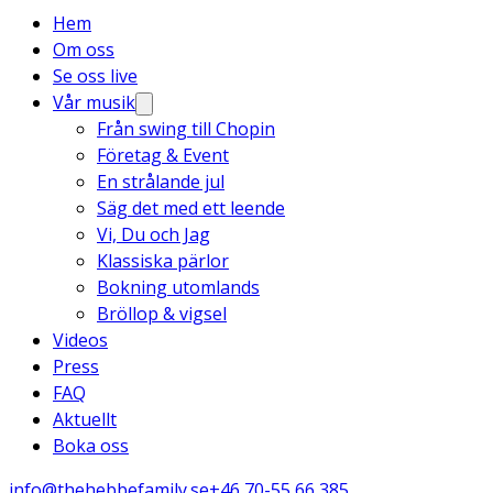
Hem
Om oss
Se oss live
Vår musik
Från swing till Chopin
Företag & Event
En strålande jul
Säg det med ett leende
Vi, Du och Jag
Klassiska pärlor
Bokning utomlands
Bröllop & vigsel
Videos
Press
FAQ
Aktuellt
Boka oss
info@thehebbefamily.se
+46 70-55 66 385