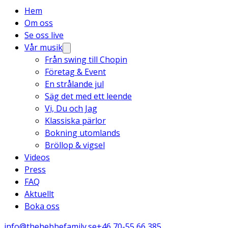
Hem
Om oss
Se oss live
Vår musik
Från swing till Chopin
Företag & Event
En strålande jul
Säg det med ett leende
Vi, Du och Jag
Klassiska pärlor
Bokning utomlands
Bröllop & vigsel
Videos
Press
FAQ
Aktuellt
Boka oss
info@thehebbefamily.se
+46 70-55 66 385