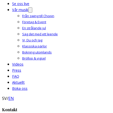
Se oss live
Vår musik
Från swing till Chopin
Företag & Event
En strålande jul
Säg det med ett leende
Vi, Du och Jag
Klassiska pärlor
Bokning utomlands
Bröllop & vigsel
Videos
Press
FAQ
Aktuellt
Boka oss
SV
/
EN
Kontakt