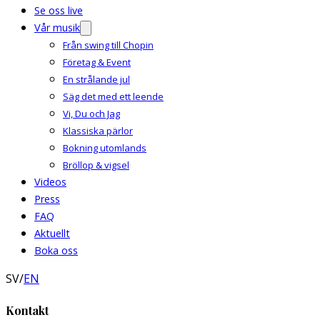
Se oss live
Vår musik
Från swing till Chopin
Företag & Event
En strålande jul
Säg det med ett leende
Vi, Du och Jag
Klassiska pärlor
Bokning utomlands
Bröllop & vigsel
Videos
Press
FAQ
Aktuellt
Boka oss
SV
/
EN
Kontakt