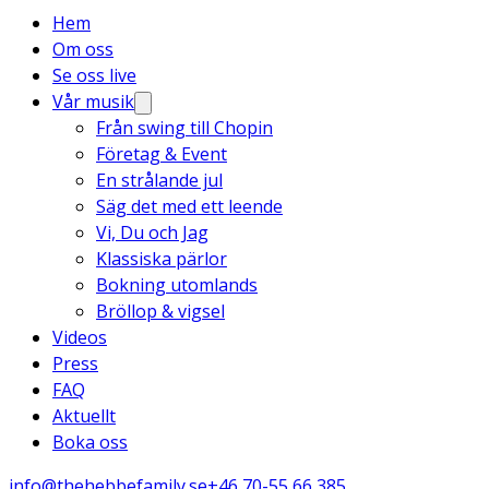
Hem
Om oss
Se oss live
Vår musik
Från swing till Chopin
Företag & Event
En strålande jul
Säg det med ett leende
Vi, Du och Jag
Klassiska pärlor
Bokning utomlands
Bröllop & vigsel
Videos
Press
FAQ
Aktuellt
Boka oss
info@thehebbefamily.se
+46 70-55 66 385