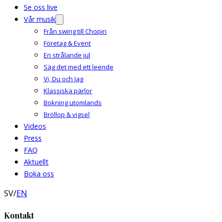
Se oss live
Vår musik
Från swing till Chopin
Företag & Event
En strålande jul
Säg det med ett leende
Vi, Du och Jag
Klassiska pärlor
Bokning utomlands
Bröllop & vigsel
Videos
Press
FAQ
Aktuellt
Boka oss
SV
/
EN
Kontakt