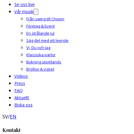
Se oss live
Vår musik
Från swing till Chopin
Företag & Event
En strålande jul
Säg det med ett leende
Vi, Du och Jag
Klassiska pärlor
Bokning utomlands
Bröllop & vigsel
Videos
Press
FAQ
Aktuellt
Boka oss
SV
/
EN
Kontakt