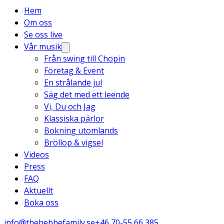
Hem
Om oss
Se oss live
Vår musik
Från swing till Chopin
Företag & Event
En strålande jul
Säg det med ett leende
Vi, Du och Jag
Klassiska pärlor
Bokning utomlands
Bröllop & vigsel
Videos
Press
FAQ
Aktuellt
Boka oss
info@thehebbefamily.se
+46 70-55 66 385