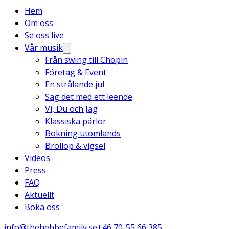
Hem
Om oss
Se oss live
Vår musik
Från swing till Chopin
Företag & Event
En strålande jul
Säg det med ett leende
Vi, Du och Jag
Klassiska pärlor
Bokning utomlands
Bröllop & vigsel
Videos
Press
FAQ
Aktuellt
Boka oss
info@thehebbefamily.se
+46 70-55 66 385