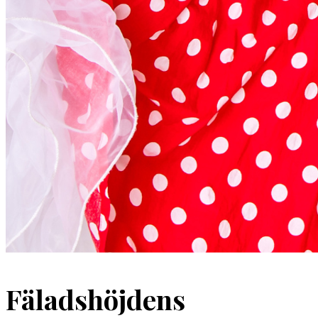
Fäladshöjdens