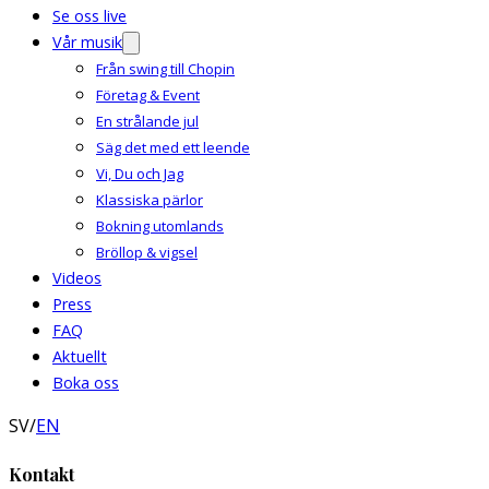
Se oss live
Vår musik
Från swing till Chopin
Företag & Event
En strålande jul
Säg det med ett leende
Vi, Du och Jag
Klassiska pärlor
Bokning utomlands
Bröllop & vigsel
Videos
Press
FAQ
Aktuellt
Boka oss
SV
/
EN
Kontakt