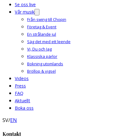
Se oss live
Vår musik
Från swing till Chopin
Företag & Event
En strålande jul
Säg det med ett leende
Vi, Du och Jag
Klassiska pärlor
Bokning utomlands
Bröllop & vigsel
Videos
Press
FAQ
Aktuellt
Boka oss
SV
/
EN
Kontakt