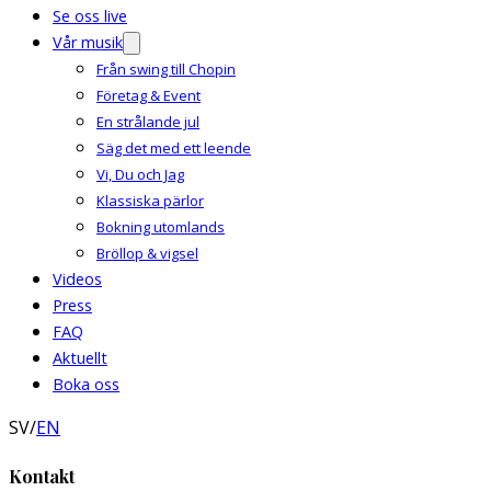
Se oss live
Vår musik
Från swing till Chopin
Företag & Event
En strålande jul
Säg det med ett leende
Vi, Du och Jag
Klassiska pärlor
Bokning utomlands
Bröllop & vigsel
Videos
Press
FAQ
Aktuellt
Boka oss
SV
/
EN
Kontakt