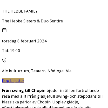
THE HEBBE FAMILY
The Hebbe Sisters & Duo Sentire
torsdag 8 februari 2024
Tid:
19:00
Ale kulturrum, Teatern, Nödinge, Ale
Köp biljetter
Från swing till Chopin
bjuder in till en förtrollande
resa med allt ifrån glädjefull swing- och steppdans till
klassiska pärlor av Chopin. Upplev glädje,
eftertänksamhet och allt däremellan när du hör