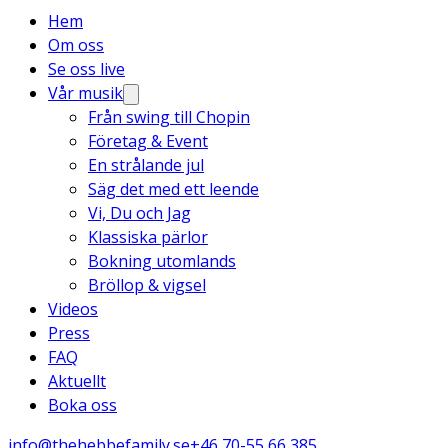
Hem
Om oss
Se oss live
Vår musik
Från swing till Chopin
Företag & Event
En strålande jul
Säg det med ett leende
Vi, Du och Jag
Klassiska pärlor
Bokning utomlands
Bröllop & vigsel
Videos
Press
FAQ
Aktuellt
Boka oss
info@thehebbefamily.se
+46 70-55 66 385