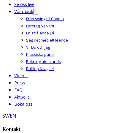
Se oss live
Vår musik
Från swing till Chopin
Företag & Event
En strålande jul
Säg det med ett leende
Vi, Du och Jag
Klassiska pärlor
Bokning utomlands
Bröllop & vigsel
Videos
Press
FAQ
Aktuellt
Boka oss
SV
/
EN
Kontakt