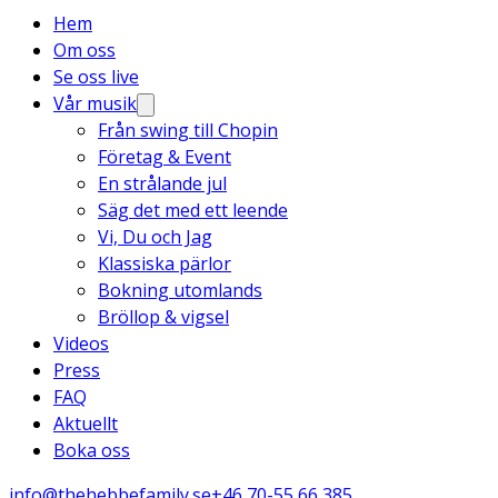
Hem
Om oss
Se oss live
Vår musik
Från swing till Chopin
Företag & Event
En strålande jul
Säg det med ett leende
Vi, Du och Jag
Klassiska pärlor
Bokning utomlands
Bröllop & vigsel
Videos
Press
FAQ
Aktuellt
Boka oss
info@thehebbefamily.se
+46 70-55 66 385