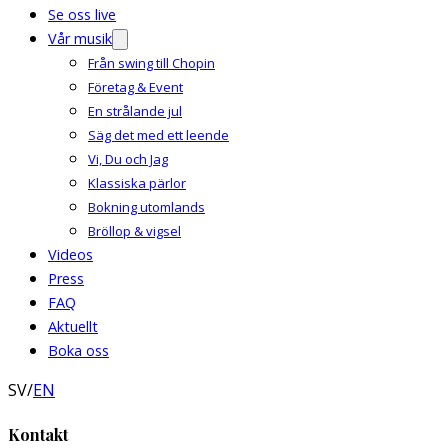
Se oss live
Vår musik
Från swing till Chopin
Företag & Event
En strålande jul
Säg det med ett leende
Vi, Du och Jag
Klassiska pärlor
Bokning utomlands
Bröllop & vigsel
Videos
Press
FAQ
Aktuellt
Boka oss
SV
/
EN
Kontakt