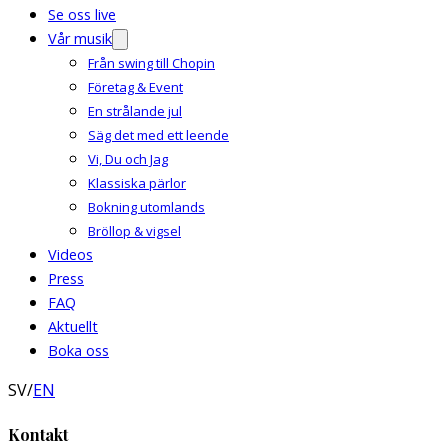
Se oss live
Vår musik
Från swing till Chopin
Företag & Event
En strålande jul
Säg det med ett leende
Vi, Du och Jag
Klassiska pärlor
Bokning utomlands
Bröllop & vigsel
Videos
Press
FAQ
Aktuellt
Boka oss
SV
/
EN
Kontakt