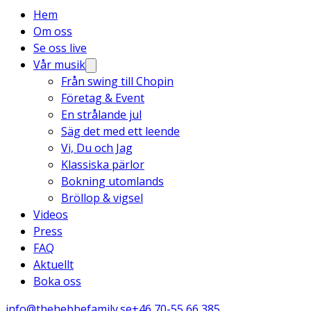
Hem
Om oss
Se oss live
Vår musik
Från swing till Chopin
Företag & Event
En strålande jul
Säg det med ett leende
Vi, Du och Jag
Klassiska pärlor
Bokning utomlands
Bröllop & vigsel
Videos
Press
FAQ
Aktuellt
Boka oss
info@thehebbefamily.se
+46 70-55 66 385