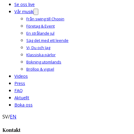
Se oss live
Vår musik
Från swing till Chopin
Företag & Event
En strålande jul
Säg det med ett leende
Vi, Du och Jag
Klassiska pärlor
Bokning utomlands
Bröllop & vigsel
Videos
Press
FAQ
Aktuellt
Boka oss
SV
/
EN
Kontakt