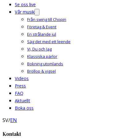
Se oss live
Vår musik
Från swing till Chopin
Företag & Event
En strålande jul
Säg det med ett leende
Vi, Du och Jag
Klassiska pärlor
Bokning utomlands
Bröllop & vigsel
Videos
Press
FAQ
Aktuellt
Boka oss
SV
/
EN
Kontakt