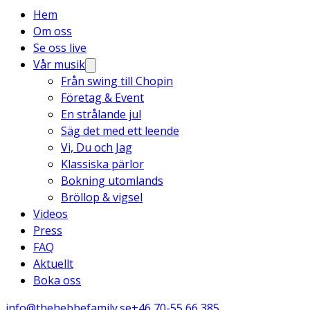
Hem
Om oss
Se oss live
Vår musik
Från swing till Chopin
Företag & Event
En strålande jul
Säg det med ett leende
Vi, Du och Jag
Klassiska pärlor
Bokning utomlands
Bröllop & vigsel
Videos
Press
FAQ
Aktuellt
Boka oss
info@thehebbefamily.se
+46 70-55 66 385