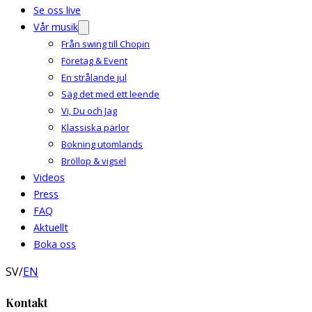
Se oss live
Vår musik
Från swing till Chopin
Företag & Event
En strålande jul
Säg det med ett leende
Vi, Du och Jag
Klassiska pärlor
Bokning utomlands
Bröllop & vigsel
Videos
Press
FAQ
Aktuellt
Boka oss
SV
/
EN
Kontakt