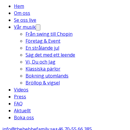
Hem
Om oss
Se oss live
Vår musik
Från swing till Chopin
Företag & Event
En strålande jul
Säg det med ett leende
Vi, Du och Jag
Klassiska pärlor
Bokning utomlands
Bröllop & vigsel
Videos
Press
FAQ
Aktuellt
Boka oss
info@thehebbefamily.se
+46 70-55 66 385