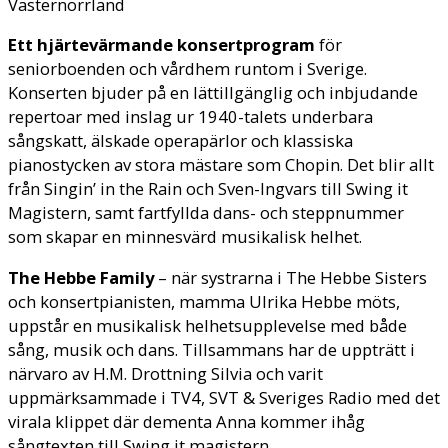
Västernorrland
Ett hjärtevärmande konsertprogram
för
seniorboenden och vårdhem runtom i Sverige.
Konserten bjuder på en lättillgänglig och inbjudande
repertoar med inslag ur 1940-talets underbara
sångskatt, älskade operapärlor och klassiska
pianostycken av stora mästare som Chopin. Det blir allt
från Singin’ in the Rain och Sven-Ingvars till Swing it
Magistern, samt fartfyllda dans- och steppnummer
som skapar en minnesvärd musikalisk helhet.
The Hebbe Family
– när systrarna i The Hebbe Sisters
och konsertpianisten, mamma Ulrika Hebbe möts,
uppstår en musikalisk helhetsupplevelse med både
sång, musik och dans. Tillsammans har de uppträtt i
närvaro av H.M. Drottning Silvia och varit
uppmärksammade i TV4, SVT & Sveriges Radio med det
virala klippet där dementa Anna kommer ihåg
sångtexten till Swing it magistern.