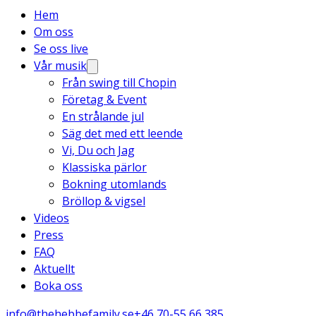
Hem
Om oss
Se oss live
Vår musik
Från swing till Chopin
Företag & Event
En strålande jul
Säg det med ett leende
Vi, Du och Jag
Klassiska pärlor
Bokning utomlands
Bröllop & vigsel
Videos
Press
FAQ
Aktuellt
Boka oss
info@thehebbefamily.se
+46 70-55 66 385