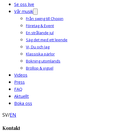
Se oss live
Vår musik
Från swing till Chopin
Företag & Event
En strålande jul
Säg det med ett leende
Vi, Du och Jag
Klassiska pärlor
Bokning utomlands
Bröllop & vigsel
Videos
Press
FAQ
Aktuellt
Boka oss
SV
/
EN
Kontakt