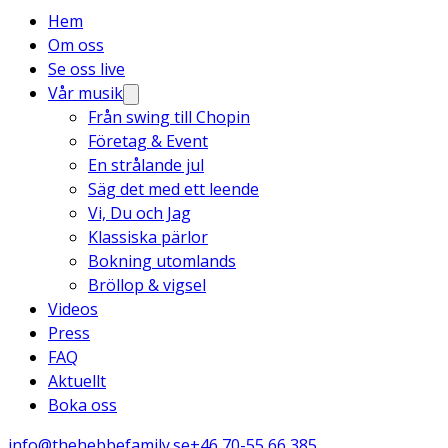
Hem
Om oss
Se oss live
Vår musik
Från swing till Chopin
Företag & Event
En strålande jul
Säg det med ett leende
Vi, Du och Jag
Klassiska pärlor
Bokning utomlands
Bröllop & vigsel
Videos
Press
FAQ
Aktuellt
Boka oss
info@thehebbefamily.se
+46 70-55 66 385