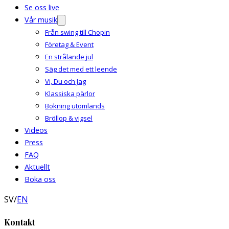
Se oss live
Vår musik
Från swing till Chopin
Företag & Event
En strålande jul
Säg det med ett leende
Vi, Du och Jag
Klassiska pärlor
Bokning utomlands
Bröllop & vigsel
Videos
Press
FAQ
Aktuellt
Boka oss
SV
/
EN
Kontakt