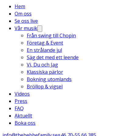
Hem
Om oss
Se oss live
Vår musik
Från swing till Chopin
Företag & Event
En strålande jul
Säg det med ett leende
Vi, Du och Jag
Klassiska pärlor
Bokning utomlands
Bröllop & vigsel
Videos
Press
FAQ
Aktuellt
Boka oss
info@thehebbefamily.se
+46 70-55 66 385