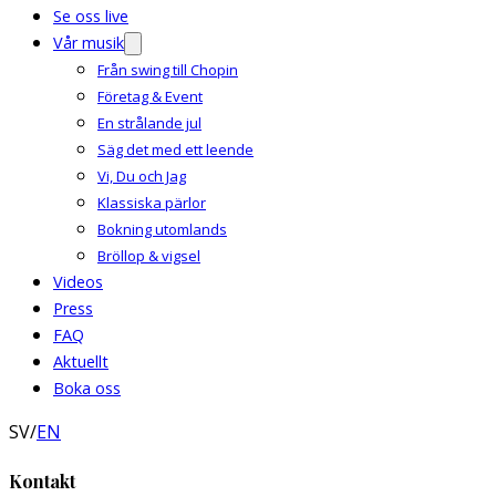
Se oss live
Vår musik
Från swing till Chopin
Företag & Event
En strålande jul
Säg det med ett leende
Vi, Du och Jag
Klassiska pärlor
Bokning utomlands
Bröllop & vigsel
Videos
Press
FAQ
Aktuellt
Boka oss
SV
/
EN
Kontakt