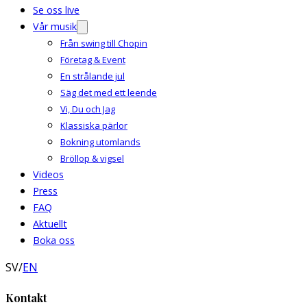
Se oss live
Vår musik
Från swing till Chopin
Företag & Event
En strålande jul
Säg det med ett leende
Vi, Du och Jag
Klassiska pärlor
Bokning utomlands
Bröllop & vigsel
Videos
Press
FAQ
Aktuellt
Boka oss
SV
/
EN
Kontakt