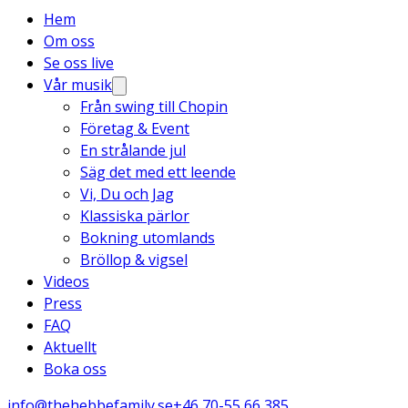
Hem
Om oss
Se oss live
Vår musik
Från swing till Chopin
Företag & Event
En strålande jul
Säg det med ett leende
Vi, Du och Jag
Klassiska pärlor
Bokning utomlands
Bröllop & vigsel
Videos
Press
FAQ
Aktuellt
Boka oss
info@thehebbefamily.se
+46 70-55 66 385