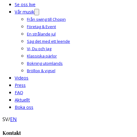
Se oss live
Vår musik
Från swing till Chopin
Företag & Event
En strålande jul
Säg det med ett leende
Vi, Du och Jag
Klassiska pärlor
Bokning utomlands
Bröllop & vigsel
Videos
Press
FAQ
Aktuellt
Boka oss
SV
/
EN
Kontakt