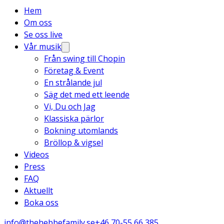
Hem
Om oss
Se oss live
Vår musik
Från swing till Chopin
Företag & Event
En strålande jul
Säg det med ett leende
Vi, Du och Jag
Klassiska pärlor
Bokning utomlands
Bröllop & vigsel
Videos
Press
FAQ
Aktuellt
Boka oss
info@thehebbefamily.se
+46 70-55 66 385