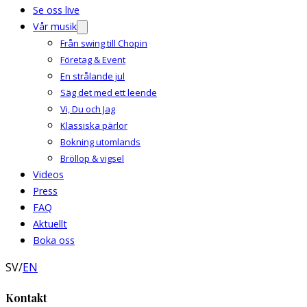
Se oss live
Vår musik
Från swing till Chopin
Företag & Event
En strålande jul
Säg det med ett leende
Vi, Du och Jag
Klassiska pärlor
Bokning utomlands
Bröllop & vigsel
Videos
Press
FAQ
Aktuellt
Boka oss
SV
/
EN
Kontakt