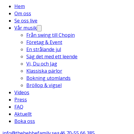
Hem
Om oss
Se oss live
Vår musik
Från swing till Chopin
Företag & Event
En strålande jul
Säg det med ett leende
Vi, Du och Jag
Klassiska pärlor
Bokning utomlands
Bröllop & vigsel
Videos
Press
FAQ
Aktuellt
Boka oss
info@thehebbefamily.se
+46 70-55 66 385