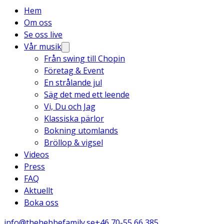
Hem
Om oss
Se oss live
Vår musik
Från swing till Chopin
Företag & Event
En strålande jul
Säg det med ett leende
Vi, Du och Jag
Klassiska pärlor
Bokning utomlands
Bröllop & vigsel
Videos
Press
FAQ
Aktuellt
Boka oss
info@thehebbefamily.se
+46 70-55 66 385