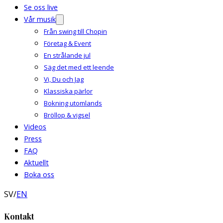
Se oss live
Vår musik
Från swing till Chopin
Företag & Event
En strålande jul
Säg det med ett leende
Vi, Du och Jag
Klassiska pärlor
Bokning utomlands
Bröllop & vigsel
Videos
Press
FAQ
Aktuellt
Boka oss
SV
/
EN
Kontakt