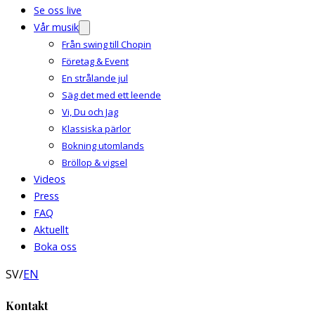
Se oss live
Vår musik
Från swing till Chopin
Företag & Event
En strålande jul
Säg det med ett leende
Vi, Du och Jag
Klassiska pärlor
Bokning utomlands
Bröllop & vigsel
Videos
Press
FAQ
Aktuellt
Boka oss
SV
/
EN
Kontakt