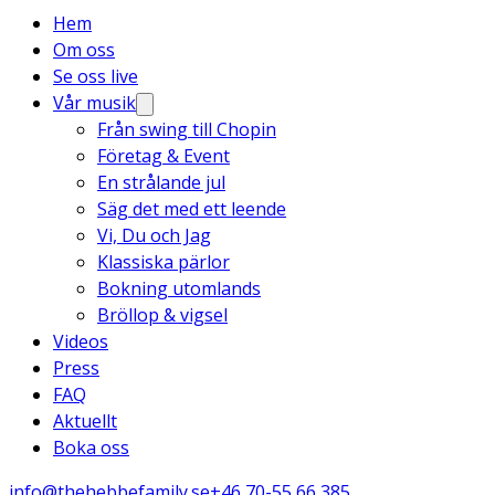
Hem
Om oss
Se oss live
Vår musik
Från swing till Chopin
Företag & Event
En strålande jul
Säg det med ett leende
Vi, Du och Jag
Klassiska pärlor
Bokning utomlands
Bröllop & vigsel
Videos
Press
FAQ
Aktuellt
Boka oss
info@thehebbefamily.se
+46 70-55 66 385