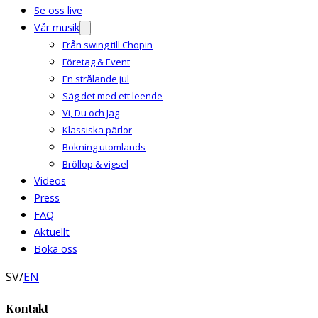
Se oss live
Vår musik
Från swing till Chopin
Företag & Event
En strålande jul
Säg det med ett leende
Vi, Du och Jag
Klassiska pärlor
Bokning utomlands
Bröllop & vigsel
Videos
Press
FAQ
Aktuellt
Boka oss
SV
/
EN
Kontakt