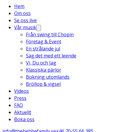
Hem
Om oss
Se oss live
Vår musik
Från swing till Chopin
Företag & Event
En strålande jul
Säg det med ett leende
Vi, Du och Jag
Klassiska pärlor
Bokning utomlands
Bröllop & vigsel
Videos
Press
FAQ
Aktuellt
Boka oss
info@thehebbefamily.se
+46 70-55 66 385