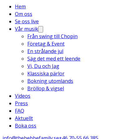
Hem
Om oss
Se oss live
Vår musik
Från swing till Chopin
Företag & Event
En strålande jul
Säg det med ett leende
Vi, Du och Jag
Klassiska pärlor
Bokning utomlands
Bröllop & vigsel
Videos
Press
FAQ
Aktuellt
Boka oss
info@thehebbefamily.se
+46 70-55 66 385