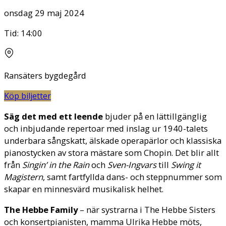
onsdag 29 maj 2024
Tid:
14:00
Ransäters bygdegård
Köp biljetter
Säg det med ett leende
bjuder på en lättillgänglig
och inbjudande repertoar med inslag ur 1940-talets
underbara sångskatt, älskade operapärlor och klassiska
pianostycken av stora mästare som Chopin. Det blir allt
från
Singin’ in the Rain
och
Sven-Ingvars
till
Swing it
Magistern
, samt fartfyllda dans- och steppnummer som
skapar en minnesvärd musikalisk helhet.
The Hebbe Family
– när systrarna i The Hebbe Sisters
och konsertpianisten, mamma Ulrika Hebbe möts,