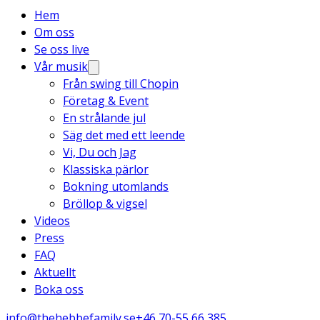
Hem
Om oss
Se oss live
Vår musik
Från swing till Chopin
Företag & Event
En strålande jul
Säg det med ett leende
Vi, Du och Jag
Klassiska pärlor
Bokning utomlands
Bröllop & vigsel
Videos
Press
FAQ
Aktuellt
Boka oss
info@thehebbefamily.se
+46 70-55 66 385