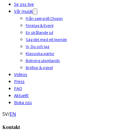
Se oss live
Vår musik
Från swing till Chopin
Företag & Event
En strålande jul
Säg det med ett leende
Vi, Du och Jag
Klassiska pärlor
Bokning utomlands
Bröllop & vigsel
Videos
Press
FAQ
Aktuellt
Boka oss
SV
/
EN
Kontakt