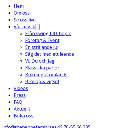
Hem
Om oss
Se oss live
Vår musik
Från swing till Chopin
Företag & Event
En strålande jul
Säg det med ett leende
Vi, Du och Jag
Klassiska pärlor
Bokning utomlands
Bröllop & vigsel
Videos
Press
FAQ
Aktuellt
Boka oss
info@thehebbefamily.se
+46 70-55 66 385