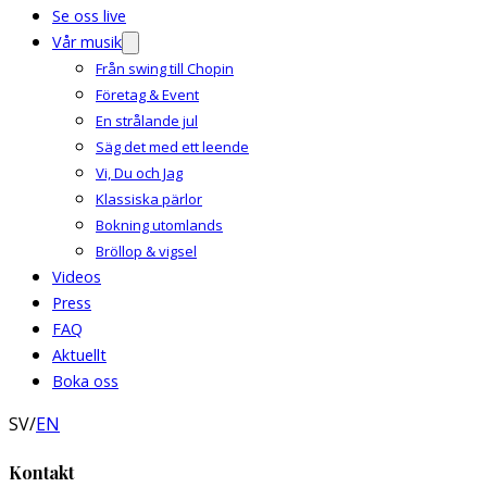
Se oss live
Vår musik
Från swing till Chopin
Företag & Event
En strålande jul
Säg det med ett leende
Vi, Du och Jag
Klassiska pärlor
Bokning utomlands
Bröllop & vigsel
Videos
Press
FAQ
Aktuellt
Boka oss
SV
/
EN
Kontakt