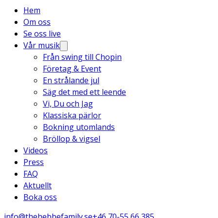
Hem
Om oss
Se oss live
Vår musik
Från swing till Chopin
Företag & Event
En strålande jul
Säg det med ett leende
Vi, Du och Jag
Klassiska pärlor
Bokning utomlands
Bröllop & vigsel
Videos
Press
FAQ
Aktuellt
Boka oss
info@thehebbefamily.se
+46 70-55 66 385