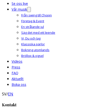
Se oss live
Vår musik
Från swing till Chopin
Företag & Event
En strålande jul
Säg det med ett leende
Vi, Du och Jag
Klassiska pärlor
Bokning utomlands
Bröllop & vigsel
Videos
Press
FAQ
Aktuellt
Boka oss
SV
/
EN
Kontakt