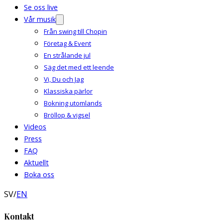
Se oss live
Vår musik
Från swing till Chopin
Företag & Event
En strålande jul
Säg det med ett leende
Vi, Du och Jag
Klassiska pärlor
Bokning utomlands
Bröllop & vigsel
Videos
Press
FAQ
Aktuellt
Boka oss
SV
/
EN
Kontakt