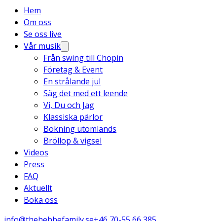
Hem
Om oss
Se oss live
Vår musik
Från swing till Chopin
Företag & Event
En strålande jul
Säg det med ett leende
Vi, Du och Jag
Klassiska pärlor
Bokning utomlands
Bröllop & vigsel
Videos
Press
FAQ
Aktuellt
Boka oss
info@thehebbefamily.se
+46 70-55 66 385