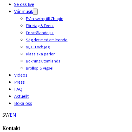
Se oss live
Vår musik
Från swing till Chopin
Företag & Event
En strålande jul
Säg det med ett leende
Vi, Du och Jag
Klassiska pärlor
Bokning utomlands
Bröllop & vigsel
Videos
Press
FAQ
Aktuellt
Boka oss
SV
/
EN
Kontakt