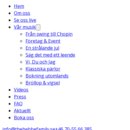
Hem
Om oss
Se oss live
Vår musik
Från swing till Chopin
Företag & Event
En strålande jul
Säg det med ett leende
Vi, Du och Jag
Klassiska pärlor
Bokning utomlands
Bröllop & vigsel
Videos
Press
FAQ
Aktuellt
Boka oss
info@thehebbefamily.se
+46 70-55 66 385