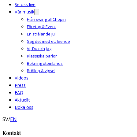
Se oss live
Vår musik
Från swing till Chopin
Företag & Event
En strålande jul
Säg det med ett leende
Vi, Du och Jag
Klassiska pärlor
Bokning utomlands
Bröllop & vigsel
Videos
Press
FAQ
Aktuellt
Boka oss
SV
/
EN
Kontakt