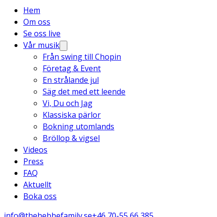
Hem
Om oss
Se oss live
Vår musik
Från swing till Chopin
Företag & Event
En strålande jul
Säg det med ett leende
Vi, Du och Jag
Klassiska pärlor
Bokning utomlands
Bröllop & vigsel
Videos
Press
FAQ
Aktuellt
Boka oss
info@thehebbefamily.se
+46 70-55 66 385