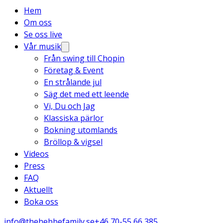
Hem
Om oss
Se oss live
Vår musik
Från swing till Chopin
Företag & Event
En strålande jul
Säg det med ett leende
Vi, Du och Jag
Klassiska pärlor
Bokning utomlands
Bröllop & vigsel
Videos
Press
FAQ
Aktuellt
Boka oss
info@thehebbefamily.se
+46 70-55 66 385