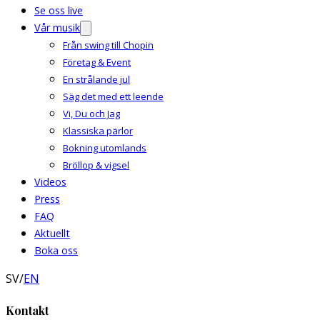
Se oss live
Vår musik
Från swing till Chopin
Företag & Event
En strålande jul
Säg det med ett leende
Vi, Du och Jag
Klassiska pärlor
Bokning utomlands
Bröllop & vigsel
Videos
Press
FAQ
Aktuellt
Boka oss
SV
/
EN
Kontakt