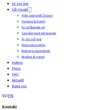
Se oss live
Vår musik
Från swing till Chopin
Företag & Event
En strålande jul
Säg det med ett leende
Vi, Du och Jag
Klassiska pärlor
Bokning utomlands
Bröllop & vigsel
Videos
Press
FAQ
Aktuellt
Boka oss
SV
/
EN
Kontakt