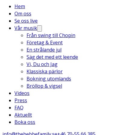
Hem
Om oss
Se oss live
Vår musik
Från swing till Chopin
Företag & Event
En strålande jul
Säg det med ett leende
Vi, Du och Jag
Klassiska pärlor
Bokning utomlands
Bröllop & vigsel
Videos
Press
FAQ
Aktuellt
Boka oss
info@thehebbefamily.se
+46 70-55 66 385