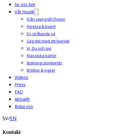
Se oss live
Vår musik
Från swing till Chopin
Företag & Event
En strålande jul
Säg det med ett leende
Vi, Du och Jag
Klassiska pärlor
Bokning utomlands
Bröllop & vigsel
Videos
Press
FAQ
Aktuellt
Boka oss
SV
/
EN
Kontakt