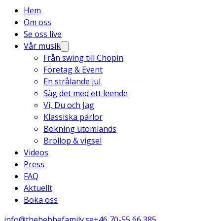
Hem
Om oss
Se oss live
Vår musik
Från swing till Chopin
Företag & Event
En strålande jul
Säg det med ett leende
Vi, Du och Jag
Klassiska pärlor
Bokning utomlands
Bröllop & vigsel
Videos
Press
FAQ
Aktuellt
Boka oss
info@thehebbefamily.se
+46 70-55 66 385