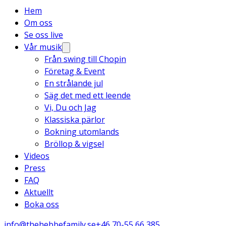
Hem
Om oss
Se oss live
Vår musik
Från swing till Chopin
Företag & Event
En strålande jul
Säg det med ett leende
Vi, Du och Jag
Klassiska pärlor
Bokning utomlands
Bröllop & vigsel
Videos
Press
FAQ
Aktuellt
Boka oss
info@thehebbefamily.se
+46 70-55 66 385