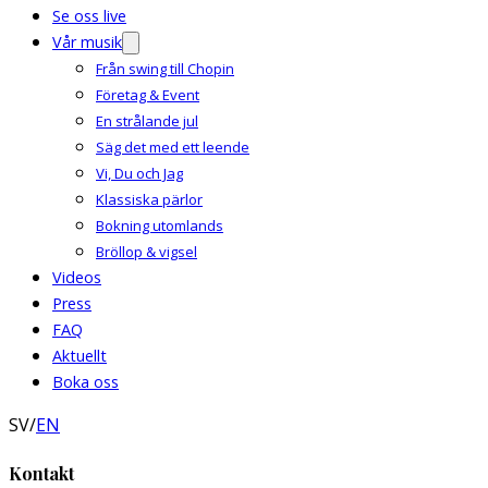
Se oss live
Vår musik
Från swing till Chopin
Företag & Event
En strålande jul
Säg det med ett leende
Vi, Du och Jag
Klassiska pärlor
Bokning utomlands
Bröllop & vigsel
Videos
Press
FAQ
Aktuellt
Boka oss
SV
/
EN
Kontakt